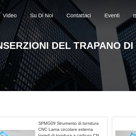
Video
Su Di Noi
Contattaci
Eventi
I
NSERZIONI DEL TRAPANO DI
SPMG09 Strumento di tornitura
CNC Lama circolare esterna
Inserti di tornitura a carburo CNC