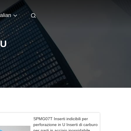
talian
 U
SPMG07T Inserti indicibili per
perforazione in U Inserti di carburo
per parti in acciaio inossidabile