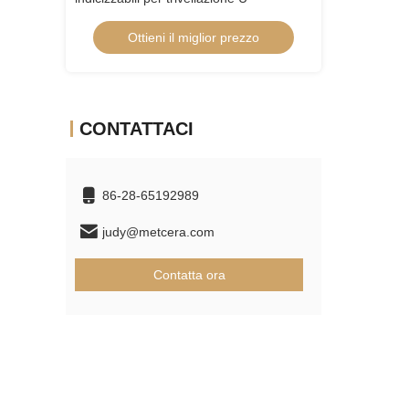
r prezzo
Ottieni il miglior prezzo
CONTATTACI
86-28-65192989
judy@metcera.com
Contatta ora