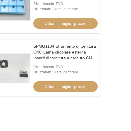
carburo CNC U Foratura Inserta
Rivestimento: PVD
SPMG05
Utilizzatori: Girare, perforare
Ottieni il miglior prezzo
SPMG1104 Strumento di tornitura
CNC Lama circolare esterna
Inserti di tornitura a carburo CNC
U Perforazione Inserta
Rivestimento: PVD
SPMG110408
Utilizzatori: Girare, perforare
Ottieni il miglior prezzo