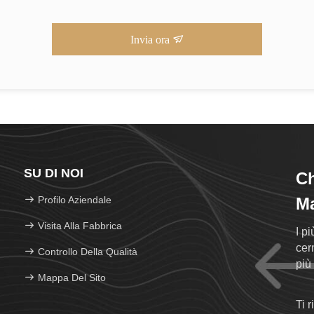
Invia ora
SU DI NOI
C
Profilo Aziendale
Ma
Visita Alla Fabbrica
I p
cer
Controllo Della Qualità
più
Mappa Del Sito
Ti 