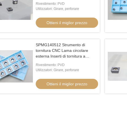
carburo CNC U Foratura Inserta
Rivestimento: PVD
SPMG06
Utilizzatori: Girare, perforare
Ottieni il miglior prezzo
SPMG140512 Strumento di
tornitura CNC Lama circolare
esterna Inserti di tornitura a
carburo CNC U Perforazione
Rivestimento: PVD
Inserta SPMG1405
Utilizzatori: Girare, perforare
Ottieni il miglior prezzo