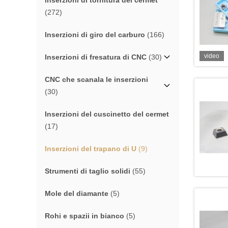
inserzioni di tornitura del cermet
(272)
Inserzioni di giro del carburo
(166)
video
Inserzioni di fresatura di CNC
(30)
CNC che scanala le inserzioni
(30)
Inserzioni del cuscinetto del cermet
(17)
Inserzioni del trapano di U
(9)
Strumenti di taglio solidi
(55)
Mole del diamante
(5)
Rohi e spazii in bianco
(5)