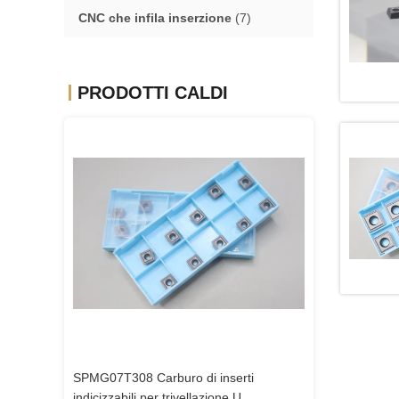
CNC che infila inserzione
(7)
PRODOTTI CALDI
inserti
SPMG07T308 Carburo di inserti
ione U
indicizzabili per trivellazione U