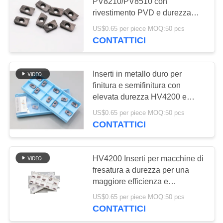
SITO
PV8210/PV8510 con
rivestimento PVD e durezza
HV4200 per una durata
US$0.65 per piece MOQ:50 pcs
POLITICA
17
eccezionale
CONTATTICI
SULLA
Inserzioni del
PRIVACY
cuscinetto del
Inserti in metallo duro per
finitura e semifinitura con
cermet
elevata durezza HV4200 e
grado PV8210/PV8510
US$0.65 per piece MOQ:50 pcs
CONTATTICI
9
Inserzioni del
HV4200 Inserti per macchine di
fresatura a durezza per una
trapano di U
maggiore efficienza e
precisione
US$0.65 per piece MOQ:50 pcs
CONTATTICI