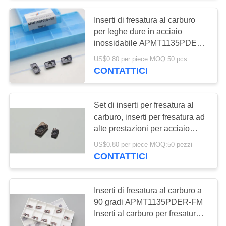
Inserti di fresatura al carburo
55
per leghe dure in acciaio
Strumenti di taglio
inossidabile APMT1135PDER-
M2 APMT1604PDER-M2
US$0.80 per piece MOQ:50 pcs
solidi
CONTATTICI
Set di inserti per fresatura al
carburo, inserti per fresatura ad
alte prestazioni per acciaio
5
inossidabile e leghe dure
US$0.80 per piece MOQ:50 pezzi
APMT1604PDER-FM
CONTATTICI
Mole del diamante
Inserti di fresatura al carburo a
90 gradi APMT1135PDER-FM
Inserti al carburo per fresatura
frontale, scanalatura e fresatura