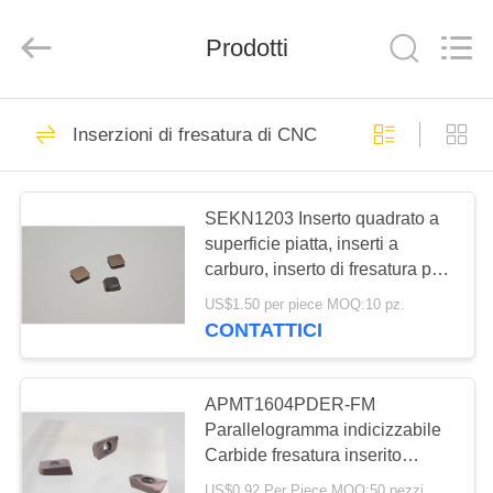
2026
Chengdu
Metcera
Prodotti
Advanced
Materials
Co.,ltd.
All
Rights
CASA.
272
Reserved.
Inserzioni di fresatura di CNC
inserzioni di
PRODOTTI
tornitura del cermet
SEKN1203 Inserto quadrato a
superficie piatta, inserti a
VIDEO
carburo, inserto di fresatura per
l'elaborazione di acciaio in lega
US$1.50 per piece MOQ:10 pz.
SU
dura, acciaio inossidabile
CONTATTICI
166
DI
Inserzioni di giro del
NOI
APMT1604PDER-FM
Parallelogramma indicizzabile
carburo
Carbide fresatura inserito
VISITA
Carbide fresatura tagliatore
US$0.92 Per Piece MOQ:50 pezzi