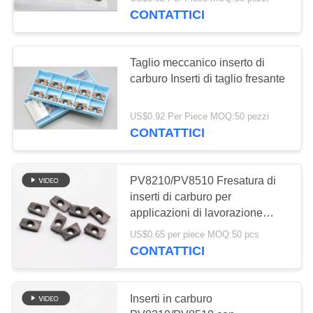
ALLA
Carbide inserito CNC fresatura
CONTATTICI
FABBRICA
inserito
30
Taglio meccanico inserto di
CATALOGO
carburo Inserti di taglio fresante
Inserzioni di
CONTATTACI
fresatura di CNC
US$0.92 Per Piece MOQ:50 pezzi
CONTATTICI
NOTIZIE
PV8210/PV8510 Fresatura di
inserti di carburo per
CHIEDI UN
30
applicazioni di lavorazione
PREVENTIVO
dell'acciaio inossidabile
CNC che scanala le
US$0.65 per piece MOQ:50 pcs
CONTATTICI
inserzioni
MAPPA
DEL
Inserti in carburo