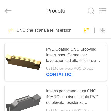
2026
Chengdu
Metcera
Prodotti
Advanced
Materials
Co.,ltd.
All
Rights
CASA.
272
Reserved.
CNC che scanala le inserzioni
inserzioni di
PRODOTTI
tornitura del cermet
PVD Coating CNC Grooving
Insert Insert Cermet per
VIDEO
lavorazioni ad alta efficienza
con lunga durata di vita
US$1.50 per piece MOQ:10 pezzi
SU
MGMN300-03-G
CONTATTICI
166
DI
Inserzioni di giro del
NOI
Inserto per scanalatura CNC
40HRC con rivestimento PVD
carburo
ed elevata resistenza
VISITA
all'ossidazione per la
US$1.50 per piece MOQ:10 pezzi