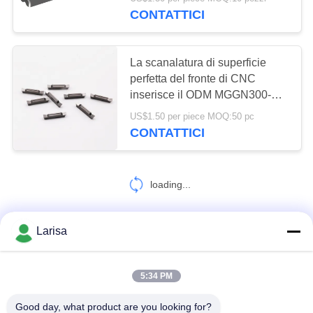
ALLA
lavorazione dell'acciaio
CONTATTICI
FABBRICA
30
La scanalatura di superficie
CATALOGO
perfetta del fronte di CNC
Inserzioni di
inserisce il ODM MGGN300-02
disponibile dell'OEM 40HRC
CONTATTACI
fresatura di CNC
US$1.50 per piece MOQ:50 pc
CONTATTICI
NOTIZIE
loading...
CHIEDI UN
30
PREVENTIVO
Larisa
CNC che scanala le
CONTATTACI!
inserzioni
MAPPA
5:34 PM
Categorie popolari
Tutti
DEL
Good day, what product are you looking for?