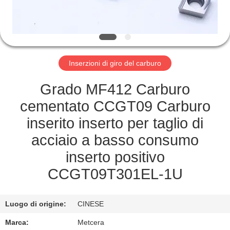
ALLA
FABBRICA
CATALOGO
Inserzioni di giro del carburo
CONTATTACI
Grado MF412 Carburo
cementato CCGT09 Carburo
NOTIZIE
inserito inserto per taglio di
acciaio a basso consumo
CHIEDI UN
inserto positivo
PREVENTIVO
CCGT09T301EL-1U
MAPPA
Luogo di origine:
CINESE
DEL
Marca:
Metcera