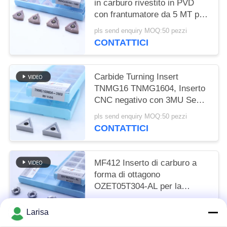
in carburo rivestito in PVD
con frantumatore da 5 MT per
acciaio e acciaio in lega
pls send enquiry MOQ:50 pezzi
CONTATTICI
Carbide Turning Insert
TNMG16 TNMG1604, Inserto
CNC negativo con 3MU Semi-
finito Chipbreaker
pls send enquiry MOQ:50 pezzi
CONTATTICI
MF412 Inserto di carburo a
forma di ottagono
OZET05T304-AL per la
tornitura di acciaio
pls send enquiry MOQ:10 PCS
inossidabile in alluminio
Larisa
CONTATTICI