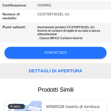
SITO
Certificazione:
ISO9001
Numero di
CCGT09T301EL-1U
POLITICA
modello:
SULLA
Punti salienti:
,
Inserimento positivo CCGT09T301EL-1U
Inserto di carburo di taglio in acciaio a bassa
PRIVACY
alimentazione
,
Classe MF412 Carburo inserto
CONTATTACI!
DETTAGLI DI APERTURA
Prodotti Simili
WNMG08 Inserto di tornitura