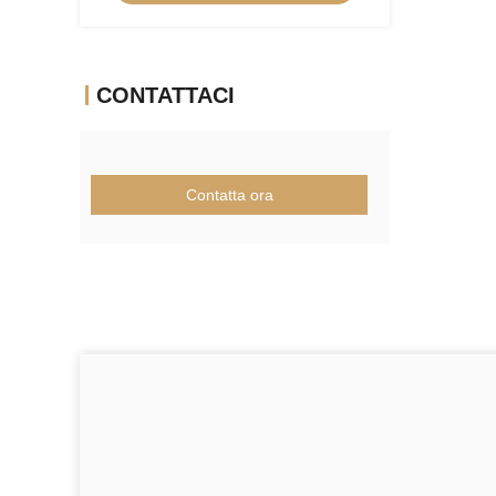
acciaio pre-induriti
CONTATTACI
Contatta ora