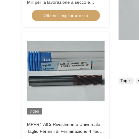
Mill per la lavorazione a secco e
bagnato di acciaio al carbonio
Ottieni il miglior prezzo
Φ4x12x4Dx50mm
Tag：
video
MPFR4 AlCr Rivestimento Universale
Taglio Fermini di Ferminazione 4 flauti
Fabbricazione Rotonda 8mm Φ8 R0.5