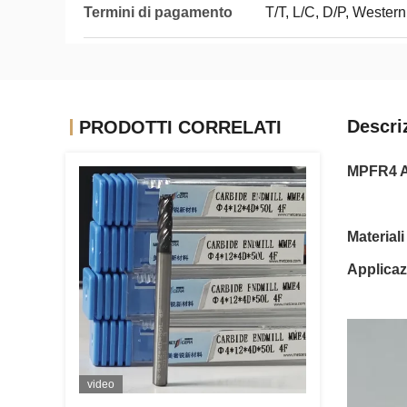
Termini di pagamento
T/T, L/C, D/P, Wester
Descri
PRODOTTI CORRELATI
MPFR4 Al
Materiali
Applicaz
video