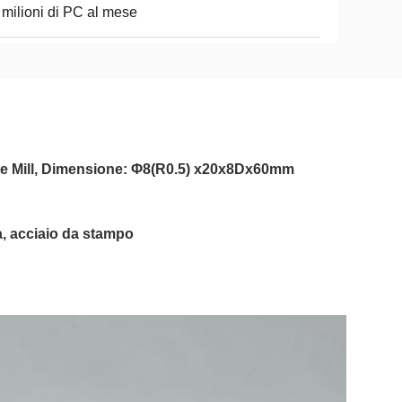
 milioni di PC al mese
ose Mill, Dimensione: Φ8(R0.5) x20x8Dx60mm
sa, acciaio da stampo