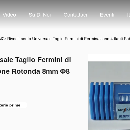
Video
Su Di Noi
Contattaci
Eventi
I
Cr Rivestimento Universale Taglio Fermini di Ferminazione 4 flaut
ale Taglio Fermini di
zione Rotonda 8mm Φ8
terie prime