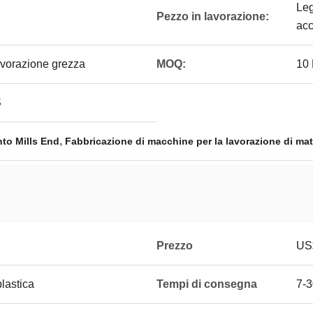
Leg
Pezzo in lavorazione:
acc
lavorazione grezza
MOQ:
10
S
,
to Mills End
Fabbricazione di macchine per la lavorazione di mat
Prezzo
US$
plastica
Tempi di consegna
7-3