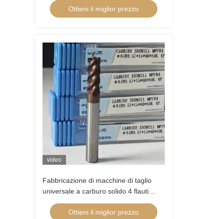
Ottieni il miglior prezzo
x20x8Dx60mm
video
Fabbricazione di macchine di taglio
universale a carburo solido 4 flauti
Fabbricazione a naso rotondo 6 mm
Ottieni il miglior prezzo
Φ6 R0.5 X15x6Dx50 mm Per pezzi di