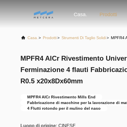
Casa.
Prodotti
Casa.
>
Prodotti
>
Strumenti Di Taglio Solidi
>
MPFR4 Al
MPFR4 AlCr Rivestimento Univers
Ferminazione 4 flauti Fabbrica
R0.5 x20x8Dx60mm
MPFR4 AlCr Rivestimento Mills End
Fabbricazione di macchine per la lavorazione di ma
4 Flutti rotondo per il mulino del naso
Luogo di origine:
CINESE