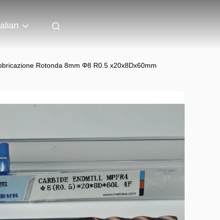
talian
i Fabbricazione Rotonda 8mm Φ8 R0.5 x20x8Dx60mm