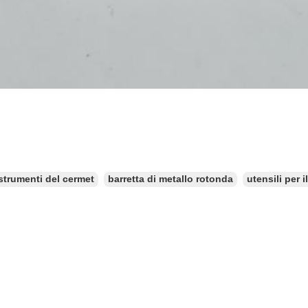
strumenti del cermet
barretta di metallo rotonda
utensili per i