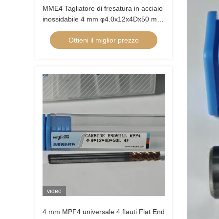
MME4 Tagliatore di fresatura in acciaio
inossidabile 4 mm φ4.0x12x4Dx50 mm
per la finitura grezza Durezza HRC55-
Ottieni il miglior prezzo
60
video
4 mm MPF4 universale 4 flauti Flat End