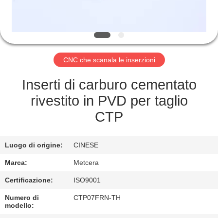
ALLA
FABBRICA
CATALOGO
CNC che scanala le inserzioni
CONTATTACI
Inserti di carburo cementato
rivestito in PVD per taglio
NOTIZIE
CTP
CHIEDI UN
Luogo di origine:
CINESE
PREVENTIVO
Marca:
Metcera
Certificazione:
ISO9001
MAPPA
Numero di
CTP07FRN-TH
DEL
modello: