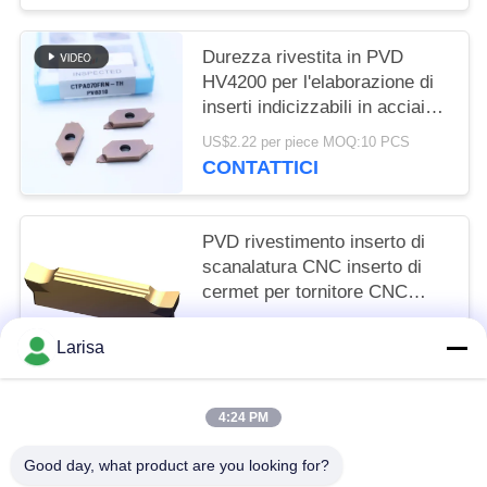
Durezza rivestita in PVD
HV4200 per l'elaborazione di
inserti indicizzabili in acciaio
e in acciaio inossidabile
US$2.22 per piece MOQ:10 PCS
CTPA070FRN-TH
CONTATTICI
PVD rivestimento inserto di
scanalatura CNC inserto di
cermet per tornitore CNC
lunga durata MGGN 300
US$1.50 per piece MOQ:10 pezzi
Larisa
CONTATTICI
4:24 PM
Categorie popolari
Tutti
Good day, what product are you looking for?