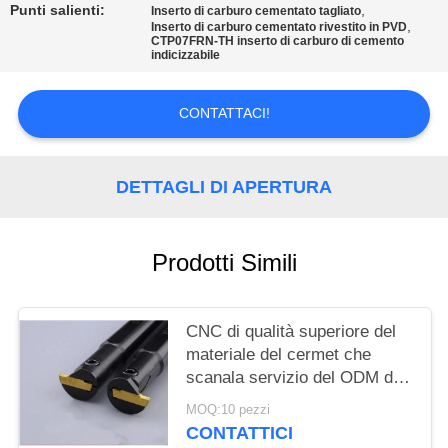
SITO
Punti salienti:
,
Inserto di carburo cementato tagliato
,
Inserto di carburo cementato rivestito in PVD
CTP07FRN-TH inserto di carburo di cemento
indicizzabile
POLITICA
SULLA
CONTATTACI!
PRIVACY
DETTAGLI DI APERTURA
Prodotti Simili
CNC di qualità superiore del
materiale del cermet che
scanala servizio del ODM del
grado di iso dell'inserzione
MOQ:10 pezzi
P10 P20
CONTATTICI