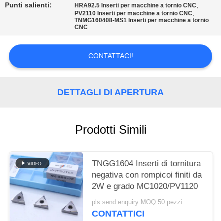
SITO
Punti salienti:
,
HRA92.5 Inserti per macchine a tornio CNC
,
PV2110 Inserti per macchine a tornio CNC
TNMG160408-MS1 Inserti per macchine a tornio
CNC
POLITICA
SULLA
CONTATTACI!
PRIVACY
DETTAGLI DI APERTURA
Prodotti Simili
TNGG1604 Inserti di tornitura
negativa con rompicoi finiti da
2W e grado MC1020/PV1120
pls send enquiry MOQ:50 pezzi
CONTATTICI