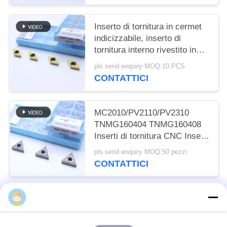
Inserto di tornitura in cermet
indicizzabile, inserto di
tornitura interno rivestito in
PVD, finitura del frantumatore
pls send enquiry MOQ:10 PCS
DCMT11T302, colore dorato
CONTATTICI
MC2010/PV2110/PV2310
TNMG160404 TNMG160408
Inserti di tornitura CNC Inserti
di tornitura Cermet per la
pls send enquiry MOQ:50 pezzi
macchina CNC in 5FG chip
CONTATTICI
breaker
Categorie popolari
Tutti