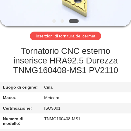
ALLA
FABBRICA
CATALOGO
Inserzioni di tornitura del cermet
CONTATTACI
Tornatorio CNC esterno
inserisce HRA92.5 Durezza
NOTIZIE
TNMG160408-MS1 PV2110
CHIEDI UN
Luogo di origine:
Cina
PREVENTIVO
Marca:
Metcera
Certificazione:
ISO9001
MAPPA
Numero di
TNMG160408-MS1
DEL
modello: