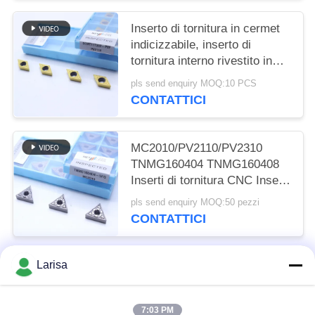
Inserto di tornitura in cermet
indicizzabile, inserto di
tornitura interno rivestito in
PVD, finitura del frantumatore
pls send enquiry MOQ:10 PCS
DCMT11T302, colore dorato
CONTATTICI
MC2010/PV2110/PV2310
TNMG160404 TNMG160408
Inserti di tornitura CNC Inserti
di tornitura Cermet per la
pls send enquiry MOQ:50 pezzi
macchina CNC in 5FG chip
CONTATTICI
breaker
Larisa
Categorie popolari
Tutti
7:03 PM