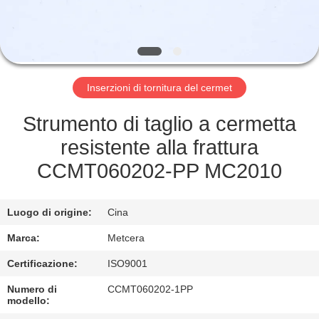
ALLA
FABBRICA
CATALOGO
Inserzioni di tornitura del cermet
CONTATTACI
Strumento di taglio a cermetta
resistente alla frattura
NOTIZIE
CCMT060202-PP MC2010
CHIEDI UN
Luogo di origine:
Cina
PREVENTIVO
Marca:
Metcera
Certificazione:
ISO9001
MAPPA
Numero di
CCMT060202-1PP
DEL
modello: