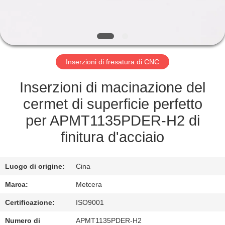
ALLA
FABBRICA
CATALOGO
Inserzioni di fresatura di CNC
CONTATTACI
Inserzioni di macinazione del
cermet di superficie perfetto
NOTIZIE
per APMT1135PDER-H2 di
finitura d'acciaio
CHIEDI UN
PREVENTIVO
Luogo di origine:
Cina
Marca:
Metcera
MAPPA
Certificazione:
ISO9001
DEL
Numero di
APMT1135PDER-H2