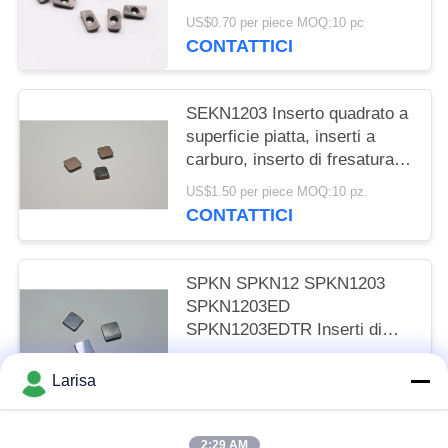
finitura d'acciaio
US$0.70 per piece MOQ:10 pc
CONTATTICI
SEKN1203 Inserto quadrato a
superficie piatta, inserti a
carburo, inserto di fresatura
per l'elaborazione di acciaio in
US$1.50 per piece MOQ:10 pz.
lega dura, acciaio inossidabile
CONTATTICI
SPKN SPKN12 SPKN1203
SPKN1203ED
SPKN1203EDTR Inserti di
cermet fresatura e tornitura
US$1.50 per piece MOQ:10 pz.
Larisa
CONTATTICI
2:29 AM