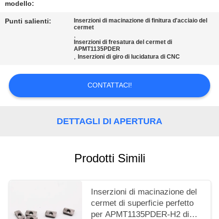
SITO
modello:
Punti salienti:
Inserzioni di macinazione di finitura d'acciaio del
cermet
POLITICA
,
Inserzioni di fresatura del cermet di
SULLA
APMT1135PDER
,
Inserzioni di giro di lucidatura di CNC
PRIVACY
CONTATTACI!
DETTAGLI DI APERTURA
Prodotti Simili
Inserzioni di macinazione del
cermet di superficie perfetto
per APMT1135PDER-H2 di