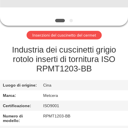
ALLA
FABBRICA
CATALOGO
Inserzioni del cuscinetto del cermet
CONTATTACI
Industria dei cuscinetti grigio
rotolo inserti di tornitura ISO
NOTIZIE
RPMT1203-BB
CHIEDI UN
Luogo di origine:
Cina
PREVENTIVO
Marca:
Metcera
Certificazione:
ISO9001
MAPPA
Numero di
RPMT1203-BB
DEL
modello: