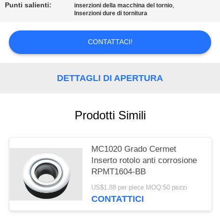
SITO
Punti salienti:
,
inserzioni della macchina del tornio
Inserzioni dure di tornitura
POLITICA
CONTATTACI!
SULLA
PRIVACY
DETTAGLI DI APERTURA
Prodotti Simili
MC1020 Grado Cermet
Inserto rotolo anti corrosione
RPMT1604-BB
US$1.88 per piece MOQ:50 pezzi
CONTATTICI