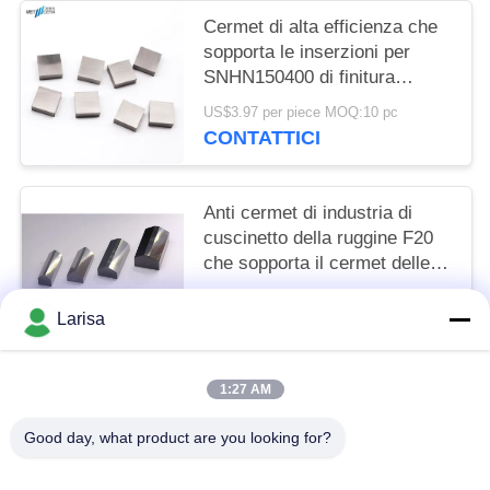
Cermet di alta efficienza che
sopporta le inserzioni per
SNHN150400 di finitura
d'acciaio
US$3.97 per piece MOQ:10 pc
CONTATTICI
Anti cermet di industria di
cuscinetto della ruggine F20
che sopporta il cermet delle
inserzioni che sopporta
US$12.00 per piece MOQ:50 pezzi
inserzione
Larisa
CONTATTICI
1:27 AM
Categorie popolari
Tutti
Good day, what product are you looking for?
Inserzioni Di Tornitura Del Cermet
Inserzioni Di Giro Del Carburo