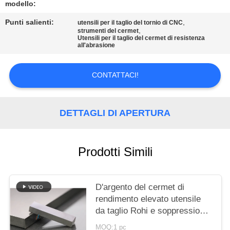
SITO
modello:
Punti salienti:
,
utensili per il taglio del tornio di CNC
,
POLITICA
strumenti del cermet
Utensili per il taglio del cermet di resistenza
all'abrasione
SULLA
PRIVACY
CONTATTACI!
DETTAGLI DI APERTURA
Prodotti Simili
D'argento del cermet di
rendimento elevato utensile
da taglio Rohi e soppressione
la resistenza all'abrasione
MOQ:1 pc