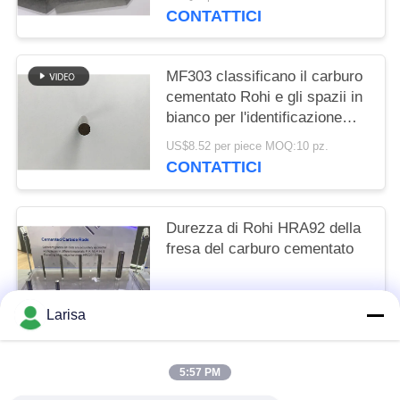
CONTATTICI
MF303 classificano il carburo
cementato Rohi e gli spazii in
bianco per l'identificazione
Antivari noioso
US$8.52 per piece MOQ:10 pz.
CONTATTICI
Durezza di Rohi HRA92 della
fresa del carburo cementato
Size depended MOQ:10 pz.
Larisa
CONTATTICI
5:57 PM
Categorie popolari
Tutti