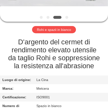
ALLA
FABBRICA
CATALOGO
Rohi e spazii in bianco
CONTATTACI
D'argento del cermet di
rendimento elevato utensile
NOTIZIE
da taglio Rohi e soppressione
la resistenza all'abrasione
CHIEDI UN
PREVENTIVO
Luogo di origine:
La Cina
Marca:
Metcera
MAPPA
Certificazione:
ISO9001
DEL
Numero di
Spazio in bianco