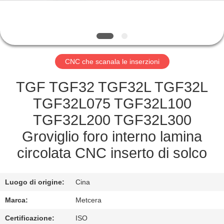
ALLA
FABBRICA
CATALOGO
CNC che scanala le inserzioni
CONTATTACI
TGF TGF32 TGF32L TGF32L
TGF32L075 TGF32L100
NOTIZIE
TGF32L200 TGF32L300
Groviglio foro interno lamina
CHIEDI UN
circolata CNC inserto di solco
PREVENTIVO
Luogo di origine:
Cina
MAPPA
Marca:
Metcera
DEL
Certificazione:
ISO