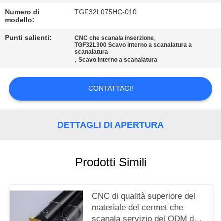
SITO
Numero di
TGF32L075HC-010
modello:
POLITICA
Punti salienti:
,
CNC che scanala inserzione
TGF32L300 Scavo interno a scanalatura a
SULLA
scanalatura
,
Scavo interno a scanalatura
PRIVACY
CONTATTACI!
DETTAGLI DI APERTURA
Prodotti Simili
CNC di qualità superiore del
materiale del cermet che
scanala servizio del ODM del