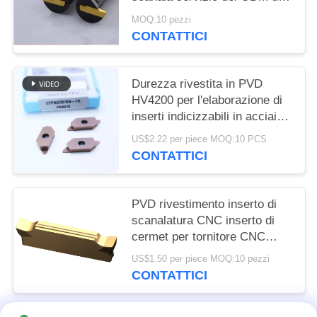
grado di iso dell'inserzione
MOQ:10 pezzi
P10 P20
CONTATTICI
Durezza rivestita in PVD
HV4200 per l'elaborazione di
inserti indicizzabili in acciaio
e in acciaio inossidabile
US$2.22 per piece MOQ:10 PCS
CTPA070FRN-TH
CONTATTICI
PVD rivestimento inserto di
scanalatura CNC inserto di
cermet per tornitore CNC
lunga durata MGGN 300
US$1.50 per piece MOQ:10 pezzi
CONTATTICI