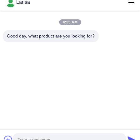
Larisa
Categorie popolari
Tutti
4:55 AM
Inserzioni Di Tornitura Del Cermet
Inserzioni Di Giro Del Carburo
Good day, what product are you looking for?
Inserzioni Di Fresatura Di CNC
CNC Che Scanala Le Inserzioni
Inserzioni Del Cuscinetto Del Cermet
Inserzioni Del Trapano Di U
Strumenti Di Taglio Solidi
Mole Del Diamante
Sottoscriva